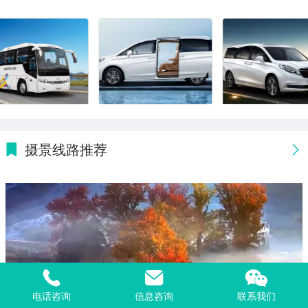
摄景线路推荐
电话咨询
信息咨询
联系我们
2024婺源秋色（风光+人文）三天摄影创作