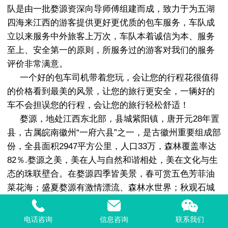
队是由一批婺源资深向导师傅组建而成，致力于为五湖
四海来江西的游客提供更好更优质的包车服务，车队成
立以来服务中外旅客上万次，车队本着诚信为本、服务
至上、安全第一的原则，所服务过的游客对我们的服务
评价非常满意。
一个好的包车司机带着您玩，会让您的行程花很值得
的价格看到最美的风景，让您的旅行更安全，一辆好的
车不会担误您的行程，会让您的旅行轻松舒适！
婺源，地处江西东北部，县城紫阳镇，唐开元28年置
县，古属皖南徽州“一府六县”之一，是古徽州重要组成部
份，全县面积2947平方公里，人口33万，森林覆盖率达
82％.婺源之美，美在人与自然和谐相处，美在文化与生
态的珠联壁合。在婺源四季皆美景，春可赏五色芳菲油
菜花海；盛夏婺源有激情漂流、森林水世界；秋观石城
漫山红叶，篁岭晒秋；冬在婺源赏民俗，过大年；婺源
有许多保存良好的古村落，那粉墙黛瓦、飞檐翘角的一
电话咨询
信息咨询
联系我们